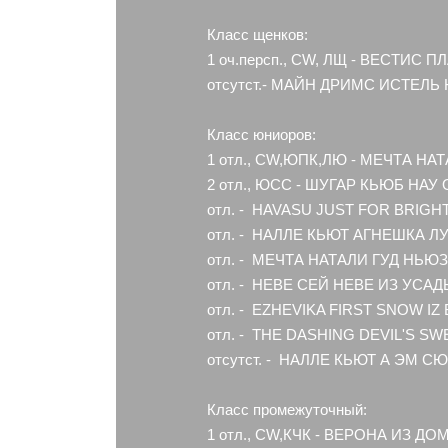
Класс щенков:
1 оч.персп., CW, ЛЩ - ВЕСТИС П
отсутст.- МАЙН ДРИМС ИСТЕЛЬ 
Класс юниоров:
1 отл., CW,ЮПК,ЛЮ - МЕЧТА НАТ
2 отл., ЮСС - ШУГАР КЬЮБ НАУ О
отл. - HAVASU JUST FOR BRIGHT 
отл. - НАЛЛЕ КЬЮТ АГНЕШКА ЛУК
отл. - МЕЧТА НАТАЛИ ГУД НЬЮЗ, 
отл. - НЕВЕ СЕЙ НЕВЕ ИЗ УСАД
отл. - EZHEVIKA FIRST SNOW IZ 
отл. - THE DASHING DEVIL'S SWEE
отсутст. - НАЛЛЕ КЬЮТ А ЭМ С
Класс промежуточный:
1 отл., CW,КЧК - ВЕРОНА ИЗ ДО