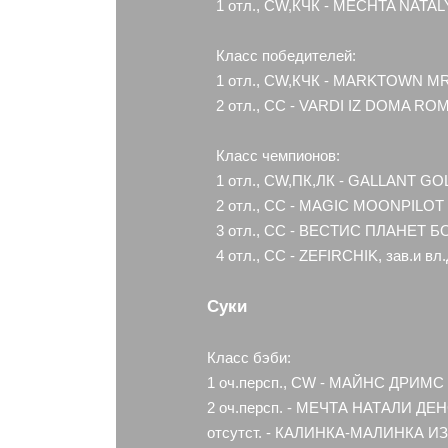
1 отл., CW,КЧК - MECHTA NATAL
Класс победителей:
1 отл., CW,КЧК - MARKTOWN MR.
2 отл., СС - VARDI IZ DOMA RO
Класс чемпионов:
1 отл., CW,ПК,ЛК - GALLANT G
2 отл., СС - MAGIC MOONPILO
3 отл., СС - ВЕСТИС ПЛАНЕТ Б
4 отл., СС - ZEFIRCHIK, зав.и в
Суки
Класс бэби:
1 оч.персп., CW - МАЙНС ДРИМС 
2 оч.персп. - МЕЧТА НАТАЛИ ДЕН
отсутст. - КАЛИНКА-МАЛИНКА И