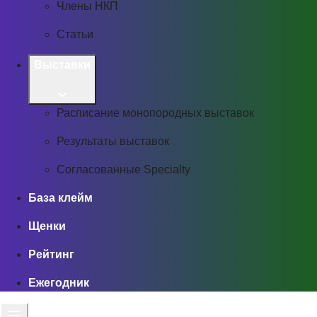
Члены НКП
Статьи
Выставки
Расписание монопородных выставок
Результаты выставок
Согласованные Specialty
База клейм
Щенки
Рейтинг
Ежегодник