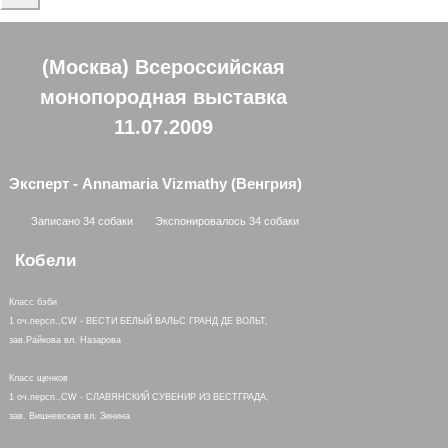
(Москва) Всероссийская
монопородная выставка
11.07.2009
Эксперт - Annamaria Vizmathy (Венгрия)
Записано 34 собаки
Экспонировалось 34 собаки
Кобели
Класс бэби
1 оч.персп.,CW - ВЕСТИ БЕЛЫЙ ВАЛЬС ГРАНД ДЕ ВОЛЬТ,
зав.Райкова вл. Назарова
Класс щенков
1 оч.персп.,CW - СЛАВЯНСКИЙ СУВЕНИР ИЗ ВЕСТГРАДА,
зав. Вишневская вл. Зинина