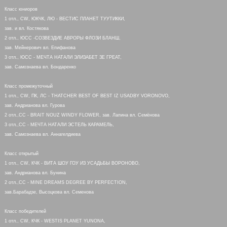
Класс юниоров
1 отл., CW, ЮКЧК, ЛЮ - ВЕСТИС ПЛАНЕТ ТУУТИККИ,
зав. и вл. Костякова
2 отл., ЮСС -СОЗВЕЗДИЕ АВРОРЫ ФЛОЗИ БЛАНШ,
зав. Мейнерович вл. Епифанова
3 отл., ЮСС - МЕЧТА НАТАЛИ ЭЛИЗАБЕТ ЗЕ ГРЕАТ,
зав. Самознаева вл. Бондаренко
Класс промежуточный
1 отл., CW, ПК, ЛС - THATCHER BEST OF BEST IZ USADBY VORONOVO,
зав. Андрианова вл. Гурова
2 отл.,СС - BRAIT NOUZ WINDY FLOWER, зав. Лапина вл. Семёнова
3 отл.,СС - МЕЧТА НАТАЛИ ЭСТЕЛЬ КАРАМЕЛЬ,
зав. Самознаева вл. Аннагелдиева
Класс открытый
1 отл., CW, КЧК - ВИТА ШОУ ГОУ ИЗ УСАДЬБЫ ВОРОНОВО,
зав. Андрианова вл. Бунина
2 отл.,СС - MINE DREAMS DEGREE BY PERFECTION,
зав.Барабадзе, Высоцкова вл. Семенова
Класс победителей
1 отл., CW, КЧК - WESTIS PLANET YUNONA,