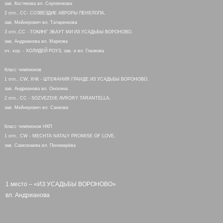
зав. Костякова вл. Сергеенкова
2 отл., СС- СОЗВЕЗДИЕ АВРОРЫ ПЕНЕЛОПА,
зав. Мейнерович вл. Татаренкова
3 отл.,СС - ТОКИНГ ЭБАУТ МИ ИЗ УСАДЬБЫ ВОРОНОВО,
зав. Андрианова вл. Маркова
оч. хор. - ХОЛИДЕЙ РОУЗ, зав. и вл. Глазкова
Класс чемпионов
1 отл., CW, КЧК - ШТЕФАНИЯ ГРАНДЕ ИЗ УСАДЬБЫ ВОРОНОВО,
зав. Андрианова вл. Онохина
2 отл., СС - SOZVEZDIE AVRORY TARANTELLA,
зав. Мейнерович вл. Санкова
Класс чемпионов НКП
1 отл., CW - MECHTA NATALY PROMISE OF LOVE,
зав. Самознаева вл. Пономарёва
1 место – «ИЗ УСАДЬБЫ ВОРОНОВО»
вл. Андрианова