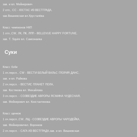
зав. и вл. Мейнерович
2 отл., СС - ЮСТАС ИЗ ВЕСТГРАДА,
зав.Вишневская вл.Хрусталёва
Класс чемпионов НКП
1 отл.,CW, ЛК, ПК, ЛПП - BELLEVUE HAPPY FORTUNE,
зав. T. Squire вл. Самознаева
Суки
Класс бэби
1 оч.персп., CW - ВЕСТИ БЕЛЫЙ ВАЛЬС ГЛОРИЯ ДАНС,
зав. и вл. Райкова
2 оч.персп. - ВЕСТИС ПЛАНЕТ ПОЛА,
зав. Костякова вл. Михайлова
3 оч.персп. - СОЗВЕЗДИЕ АВРОРЫ ЯСМИНА ЧУДЕСНАЯ,
зав. Мейнерович вл. Константинова
Класс щенков
1 оч.персп.,CW, ЛЩ - СОЗВЕЗДИЕ АВРОРЫ ЧАРОДЕЙКА,
зав. Мейнеровичвл. Воронков
2 оч.персп. - САГА ИЗ ВЕСТГРАДА,зав. и вл. Вишневская