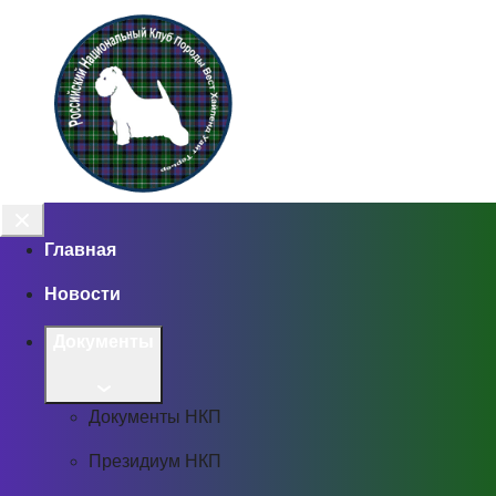
Главная
Новости
Документы
Документы НКП
Президиум НКП