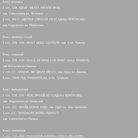
Класс юниоров
1 отл., CW, ЮКЧК - МЕЧТА НАТАЛИ ЭНЗО,
зав. Самознаева вл. Путилина
2 отл., ЮСС - ШЕРЛОК СПЕНСЕР ИЗ УСАДЬБЫ ВОРОНОВО,
зав.Андрианова вл. Привалова
Класс промежуточный
1 отл., CW, КЧК - BRAIT NOUZ CEPPELIN, зав. и вл. Лапина
Класс открытый
1 отл., CW, КЧК - VOICE OF MIND FOR BRAIT NOUZ IRSIMOS,
зав.Москалюк вл.Панины
2 отл.,СС - КЛАРИС ЗВЁЗДНАЯ МЕЧТА, зав. Орел вл. Банных
3 отл.- ТВИСТЕД ТРИЛЛИУМ,зав. и вл. Троякова
Класс победителей
1 отл., CW, КЧК - ЛОКСЛИ БОЙ ИЗ УСАДЬБЫ ВОРОНОВО,
зав. Андрианова вл.Катанский
2 отл., СС - КЛАЙД БЕЛОЕ ЧУДО, зав. Орёл вл. Константинова
3 отл.,СС - WINDACRE WORD PERFECT,
зав. Carmichael вл.Лапина
Класс чемпионов
1 отл., CW, КЧК - SOZVEZDIE AVRORY VITOLD VAN DORN,