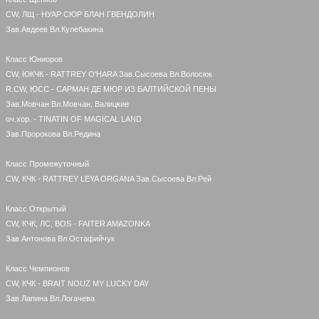
CW, ЛЩ - НУАР СЮР БЛАН ГВЕНДОЛИН
Зав.Авдеев Вл.Кулебакина
Класс Юниоров
CW, ЮКЧК - RATTREY O'HARA Зав.Сысоева Вл.Волосюк
R.CW, ЮСС - САРМАН ДЕ МЮР ИЗ БАЛТИЙСКОЙ ПЕНЫ
Зав.Мовчан Вл.Мовчан, Валицкие
оч.хор. - TINATIN OF MAGICAL LAND
Зав.Пророкова Вл.Редина
Класс Промежуточный
CW, КЧК - RATTREY LEYA ORGANA Зав.Сысоева Вл.Рей
Класс Открытый
CW, КЧК, ЛС, BOS - FAITER AMAZONKA
Зав.Антонова Вл.Остафийчук
Класс Чемпионов
CW, КЧК - BRAIT NOUZ MY LUCKY DAY
Зав.Лапина Вл.Логачева