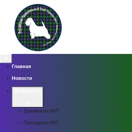
Главная
Новости
Документы
Документы НКП
Президиум НКП