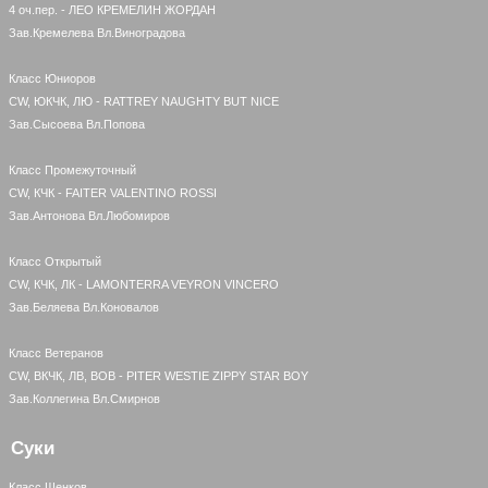
4 оч.пер. - ЛЕО КРЕМЕЛИН ЖОРДАН
Зав.Кремелева Вл.Виноградова
Класс Юниоров
CW, ЮКЧК, ЛЮ - RATTREY NAUGHTY BUT NICE
Зав.Сысоева Вл.Попова
Класс Промежуточный
CW, КЧК - FAITER VALENTINO ROSSI
Зав.Антонова Вл.Любомиров
Класс Открытый
CW, КЧК, ЛК - LAMONTERRA VEYRON VINCERO
Зав.Беляева Вл.Коновалов
Класс Ветеранов
CW, ВКЧК, ЛВ, BOB - PITER WESTIE ZIPPY STAR BOY
Зав.Коллегина Вл.Смирнов
Суки
Класс Щенков