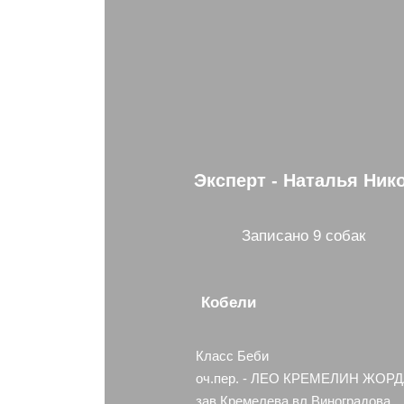
Эксперт - Наталья Ник
Записано 9 собак
Кобели
Класс Беби
оч.пер. - ЛЕО КРЕМЕЛИН ЖОР
зав.Кремелева вл.Виноградова