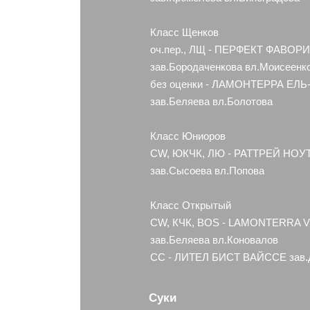
Класс Щенков
оч.пер., ЛЩ - ПЕРФЕКТ ФАВО
зав.Бородаченкова вл.Моисеенк
без оценки - ЛАМОНТЕРРА ЕЛ
зав.Беляева вл.Болотова
Класс Юниоров
CW, ЮКЧК, ЛЮ - РАТТРЕЙ НОУ
зав.Сысоева вл.Попова
Класс Открытый
CW, КЧК, BOS - LAMONTERRA
зав.Беляева вл.Коновалов
СС - ЛИТЕЛ БИСТ ВАЙССЕ зав.Д
Суки