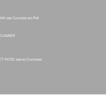
А зав.Сысоева вл.Рей
RECAMIER
ET ROSE зав.вл.Сысоева