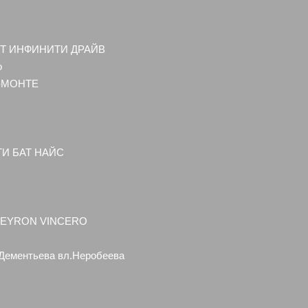
РИТ ИНФИНИТИ ДРАЙВ
о
Ь-МОНТЕ
ТИ БАТ НАЙС
 VEYRON VINCERO
ементьева вл.Неробеева